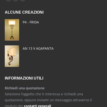
Facebook
X
Pinterest
page
page
page
ALCUNE CREAZIONI
opens
opens
opens
in
in
in
P4 - FRIDA
new
new
new
window
window
window
AN 13 V AGAPANTA
INFORMAZIONI UTILI
Richiedi una quotazione
Seleziona l’oggetto che ti interessa e richiedi una
quotazione, oppure inviami un messaggio attraverso il
modulo dei
contatti generali