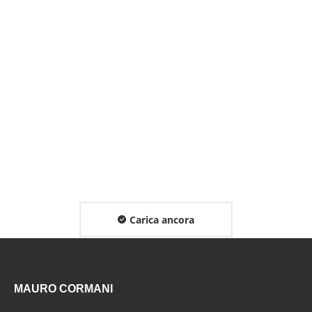
P 18 – TAISA PIANTANA IN FERRO BATTUTO
REALIZZATA A MANO
AISA, Piantana in ferro battuto realizzato a mano con
design esclusivo
Carica ancora
MAURO CORMANI