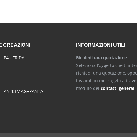
 CREAZIONI
INFORMAZIONI UTILI
P4 - FRIDA
Richiedi una quotazione
Seleziona l’oggetto che ti inte
richiedi una quotazione, opp
inviami un messaggio attraver
modulo dei
contatti generali
AN 13 V AGAPANTA