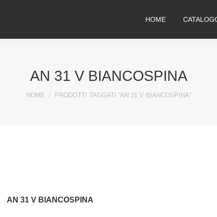
HOME
CATALOG
AN 31 V BIANCOSPINA
You are here:
HOME
PRODOTTI TAGGATI “AN 31 V BIANCOSPINA”
AN 31 V BIANCOSPINA