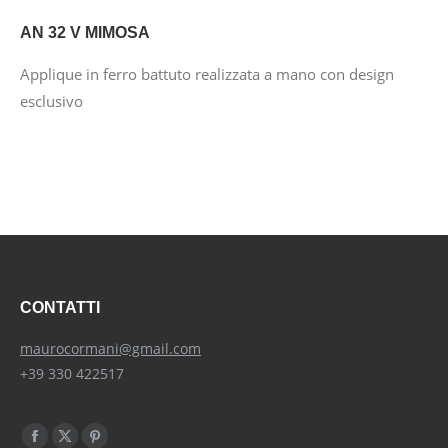
AN 32 V MIMOSA
Applique in ferro battuto realizzata a mano con design
esclusivo
CONTATTI
maurocormani@gmail.com
+39 330 422517
Find us on:
Facebook
X
Pinterest