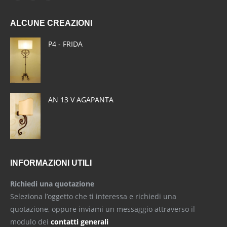
page
page
page
ALCUNE CREAZIONI
opens
opens
opens
in
in
in
P4 - FRIDA
new
new
new
window
window
window
AN 13 V AGAPANTA
INFORMAZIONI UTILI
Richiedi una quotazione
Seleziona l’oggetto che ti interessa e richiedi una
quotazione, oppure inviami un messaggio attraverso il
modulo dei
contatti generali