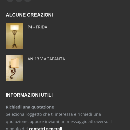
Facebook
X
Pinterest
page
page
page
ALCUNE CREAZIONI
opens
opens
opens
in
in
in
P4 - FRIDA
new
new
new
window
window
window
AN 13 V AGAPANTA
INFORMAZIONI UTILI
Richiedi una quotazione
Seleziona l’oggetto che ti interessa e richiedi una
quotazione, oppure inviami un messaggio attraverso il
modulo dei
contatti generali