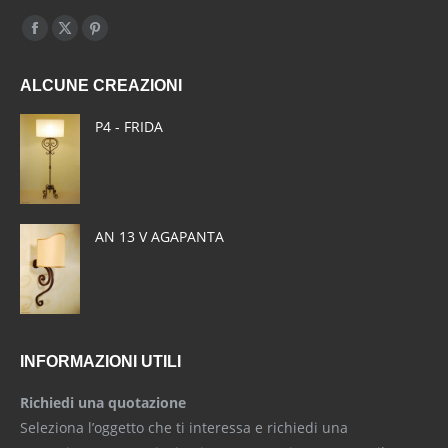
Find us on:
Facebook
X
Pinterest
page
page
page
ALCUNE CREAZIONI
opens
opens
opens
in
in
in
P4 - FRIDA
new
new
new
window
window
window
AN 13 V AGAPANTA
INFORMAZIONI UTILI
Richiedi una quotazione
Seleziona l’oggetto che ti interessa e richiedi una