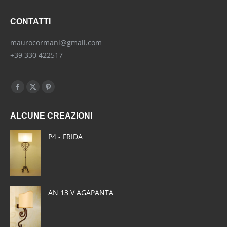
CONTATTI
maurocormani@gmail.com
+39 330 422517
Find us on:
Facebook
X
Pinterest
page
page
page
ALCUNE CREAZIONI
opens
opens
opens
in
in
in
P4 - FRIDA
new
new
new
window
window
window
AN 13 V AGAPANTA