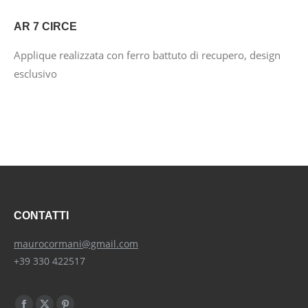
AR 7 CIRCE
Applique realizzata con ferro battuto di recupero, design
esclusivo
CONTATTI
maurocormani@gmail.com
+39 330 422517
Find us on: