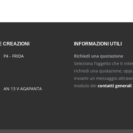
 CREAZIONI
INFORMAZIONI UTILI
P4 - FRIDA
Richiedi una quotazione
Seleziona l’oggetto che ti inte
richiedi una quotazione, opp
inviami un messaggio attraver
modulo dei
contatti generali
AN 13 V AGAPANTA