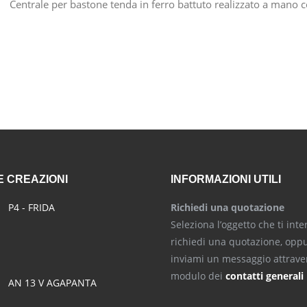
Centrale per bastone tenda in ferro battuto realizzato a mano c
 CREAZIONI
INFORMAZIONI UTILI
P4 - FRIDA
Richiedi una quotazione
Seleziona l’oggetto che ti inte
richiedi una quotazione, opp
inviami un messaggio attraver
modulo dei
contatti generali
AN 13 V AGAPANTA