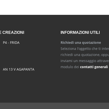
 CREAZIONI
INFORMAZIONI UTILI
P4 - FRIDA
Richiedi una quotazione
Seleziona l’oggetto che ti inte
richiedi una quotazione, opp
inviami un messaggio attraver
modulo dei
contatti generali
AN 13 V AGAPANTA