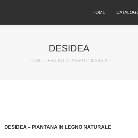
HOME
CATALOG
DESIDEA
You are here:
HOME
PRODOTTI TAGGATI “DESIDEA”
DESIDEA – PIANTANA IN LEGNO NATURALE