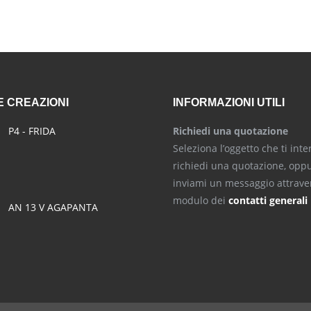
 CREAZIONI
INFORMAZIONI UTILI
P4 - FRIDA
Richiedi una quotazione
Seleziona l’oggetto che ti inte
richiedi una quotazione, opp
inviami un messaggio attraver
modulo dei
contatti generali
AN 13 V AGAPANTA