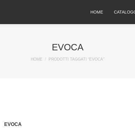
HOME
CATALOG
EVOCA
You are here:
HOME
PRODOTTI TAGGATI “EVOCA”
EVOCA