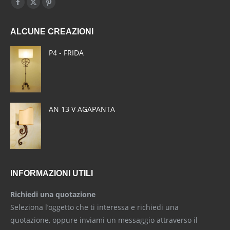
Find us on:
Facebook
X
Pinterest
page
page
page
ALCUNE CREAZIONI
opens
opens
opens
in
in
in
P4 - FRIDA
new
new
new
window
window
window
AN 13 V AGAPANTA
INFORMAZIONI UTILI
Richiedi una quotazione
Seleziona l’oggetto che ti interessa e richiedi una
quotazione, oppure inviami un messaggio attraverso il