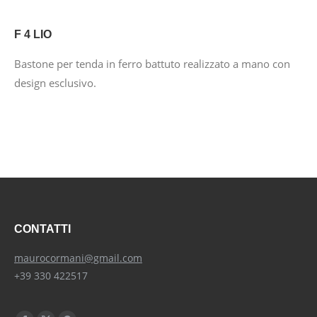
F 4 LIO
Bastone per tenda in ferro battuto realizzato a mano con
design esclusivo.
CONTATTI
maurocormani@gmail.com
+39 330 422517