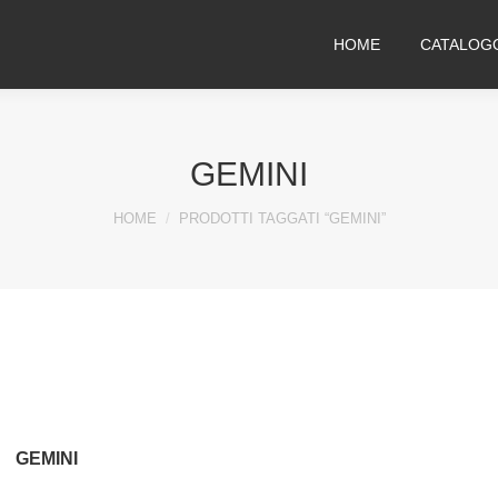
HOME
CATALOG
GEMINI
You are here:
HOME
PRODOTTI TAGGATI “GEMINI”
GEMINI