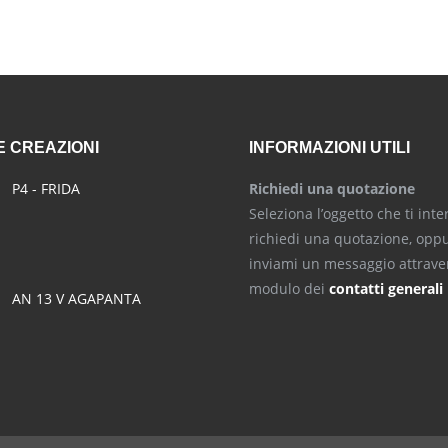
 CREAZIONI
INFORMAZIONI UTILI
P4 - FRIDA
Richiedi una quotazione
Seleziona l’oggetto che ti inte
richiedi una quotazione, opp
inviami un messaggio attraver
modulo dei
contatti generali
AN 13 V AGAPANTA