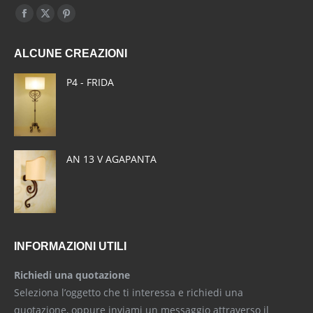
Find us on:
Facebook
X
Pinterest
page
page
page
ALCUNE CREAZIONI
opens
opens
opens
in
in
in
P4 - FRIDA
new
new
new
window
window
window
AN 13 V AGAPANTA
INFORMAZIONI UTILI
Richiedi una quotazione
Seleziona l’oggetto che ti interessa e richiedi una
quotazione, oppure inviami un messaggio attraverso il