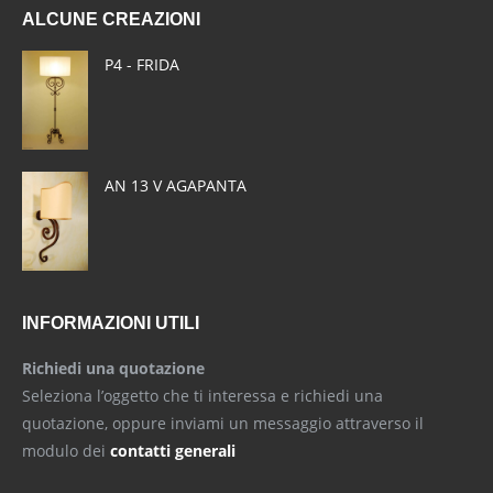
ALCUNE CREAZIONI
opens
opens
opens
in
in
in
P4 - FRIDA
new
new
new
window
window
window
AN 13 V AGAPANTA
INFORMAZIONI UTILI
Richiedi una quotazione
Seleziona l’oggetto che ti interessa e richiedi una
quotazione, oppure inviami un messaggio attraverso il
modulo dei
contatti generali