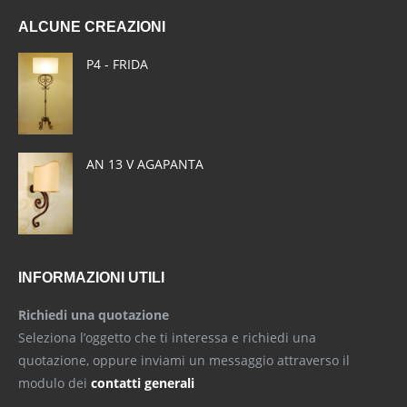
page
page
page
ALCUNE CREAZIONI
opens
opens
opens
in
in
in
P4 - FRIDA
new
new
new
window
window
window
AN 13 V AGAPANTA
INFORMAZIONI UTILI
Richiedi una quotazione
Seleziona l’oggetto che ti interessa e richiedi una
quotazione, oppure inviami un messaggio attraverso il
modulo dei
contatti generali