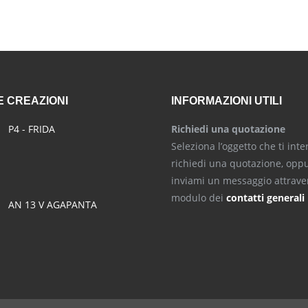
 CREAZIONI
INFORMAZIONI UTILI
P4 - FRIDA
Richiedi una quotazione
Seleziona l’oggetto che ti inte
richiedi una quotazione, opp
inviami un messaggio attraver
modulo dei
contatti generali
AN 13 V AGAPANTA