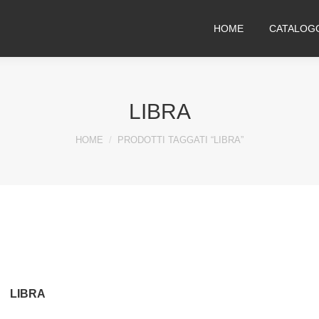
HOME
CATALOG
LIBRA
You are here:
HOME
PRODOTTI TAGGATI “LIBRA”
LIBRA