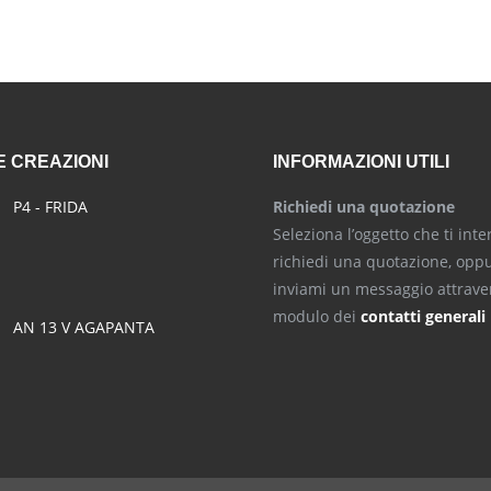
 CREAZIONI
INFORMAZIONI UTILI
P4 - FRIDA
Richiedi una quotazione
Seleziona l’oggetto che ti inte
richiedi una quotazione, opp
inviami un messaggio attraver
modulo dei
contatti generali
AN 13 V AGAPANTA