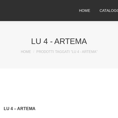
HOME
CATALOG
LU 4 - ARTEMA
You are here:
HOME
PRODOTTI TAGGATI “LU 4 - ARTEMA”
LU 4 – ARTEMA