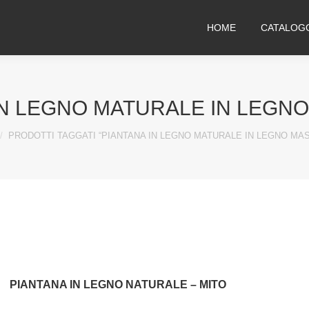
HOME
CATALOG
IN LEGNO MATURALE IN LEGN
e here:
PRODOTTI TAGGATI “PIANTANA IN LEGNO MATURALE IN LEGNO MA
PIANTANA IN LEGNO NATURALE – MITO