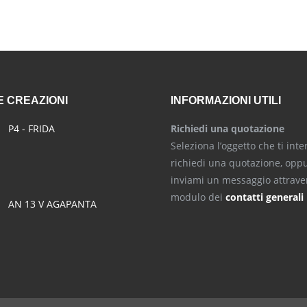
 CREAZIONI
INFORMAZIONI UTILI
P4 - FRIDA
Richiedi una quotazione
Seleziona l’oggetto che ti inte
richiedi una quotazione, opp
inviami un messaggio attraver
modulo dei
contatti generali
AN 13 V AGAPANTA