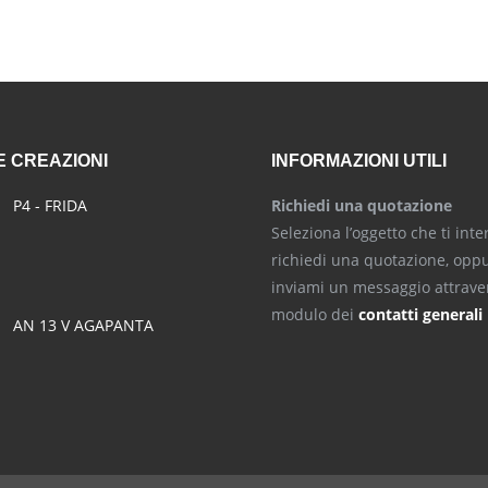
 CREAZIONI
INFORMAZIONI UTILI
P4 - FRIDA
Richiedi una quotazione
Seleziona l’oggetto che ti inte
richiedi una quotazione, opp
inviami un messaggio attraver
modulo dei
contatti generali
AN 13 V AGAPANTA