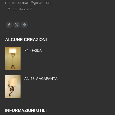
maurocormani@gmail.com
+39 330 422517
Find us on:
Facebook
X
Pinterest
page
page
page
ALCUNE CREAZIONI
opens
opens
opens
in
in
in
P4 - FRIDA
new
new
new
window
window
window
AN 13 V AGAPANTA
INFORMAZIONI UTILI