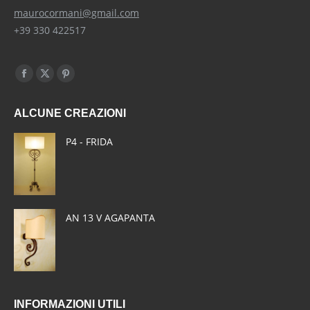
maurocormani@gmail.com
+39 330 422517
Find us on:
Facebook
X
Pinterest
page
page
page
ALCUNE CREAZIONI
opens
opens
opens
in
in
in
P4 - FRIDA
new
new
new
window
window
window
AN 13 V AGAPANTA
INFORMAZIONI UTILI