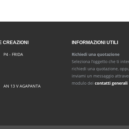
 CREAZIONI
INFORMAZIONI UTILI
P4 - FRIDA
Richiedi una quotazione
Seleziona l’oggetto che ti inte
richiedi una quotazione, opp
inviami un messaggio attraver
modulo dei
contatti generali
AN 13 V AGAPANTA