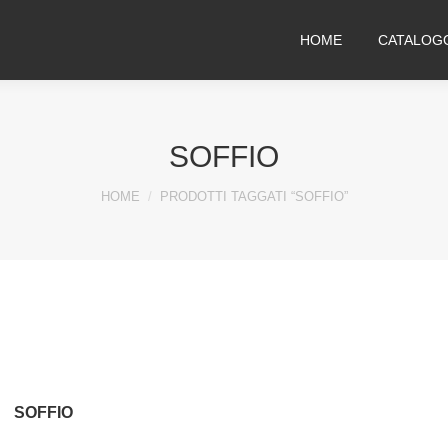
HOME
CATALOG
SOFFIO
You are here:
HOME
PRODOTTI TAGGATI “SOFFIO”
SOFFIO