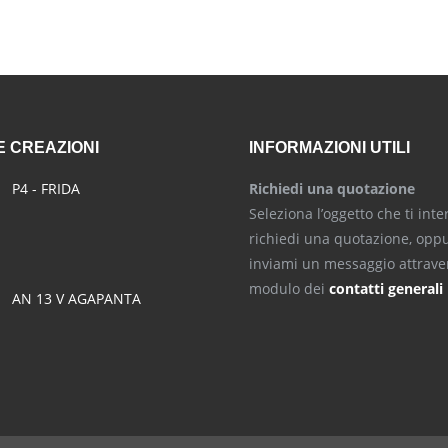
 CREAZIONI
INFORMAZIONI UTILI
P4 - FRIDA
Richiedi una quotazione
Seleziona l’oggetto che ti inte
richiedi una quotazione, opp
inviami un messaggio attraver
modulo dei
contatti generali
AN 13 V AGAPANTA