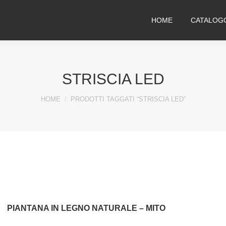
HOME
CATALOG
STRISCIA LED
You are here:
HOME
PRODOTTI TAGGATI “STRISCIA LED”
PIANTANA IN LEGNO NATURALE – MITO