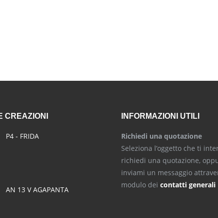
 CREAZIONI
INFORMAZIONI UTILI
P4 - FRIDA
Richiedi una quotazione
Seleziona l’oggetto che ti inte
richiedi una quotazione, opp
inviami un messaggio attraver
modulo dei
contatti generali
AN 13 V AGAPANTA