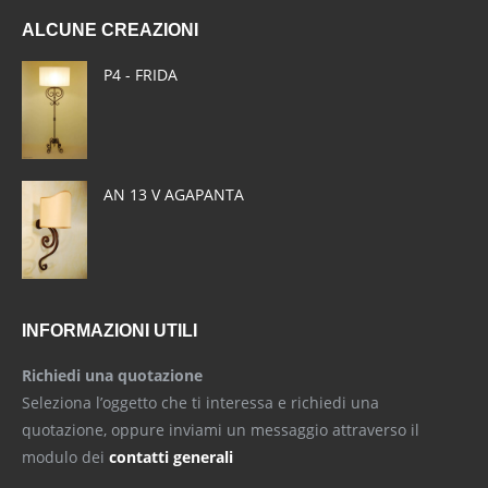
page
page
page
ALCUNE CREAZIONI
opens
opens
opens
in
in
in
P4 - FRIDA
new
new
new
window
window
window
AN 13 V AGAPANTA
INFORMAZIONI UTILI
Richiedi una quotazione
Seleziona l’oggetto che ti interessa e richiedi una
quotazione, oppure inviami un messaggio attraverso il
modulo dei
contatti generali