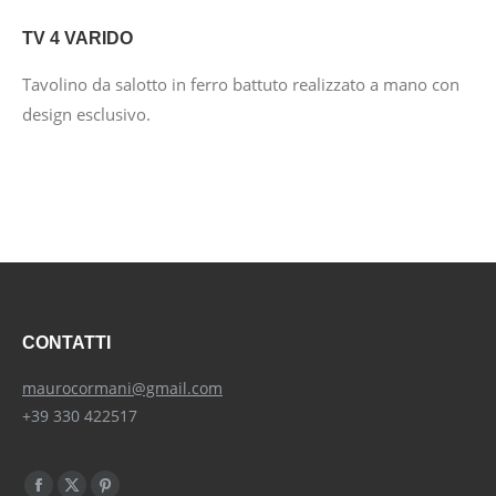
TV 4 VARIDO
Tavolino da salotto in ferro battuto realizzato a mano con
design esclusivo.
CONTATTI
maurocormani@gmail.com
+39 330 422517
Find us on: