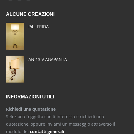
Facebook
X
Pinterest
page
page
page
ALCUNE CREAZIONI
opens
opens
opens
in
in
in
P4 - FRIDA
new
new
new
window
window
window
AN 13 V AGAPANTA
INFORMAZIONI UTILI
Richiedi una quotazione
Seleziona l’oggetto che ti interessa e richiedi una
quotazione, oppure inviami un messaggio attraverso il
modulo dei
contatti generali