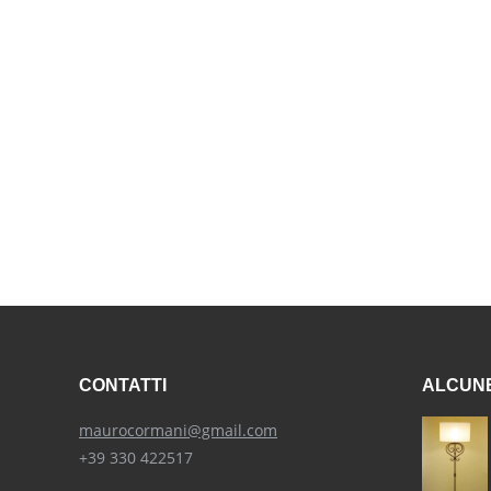
CONTATTI
ALCUNE
maurocormani@gmail.com
+39 330 422517