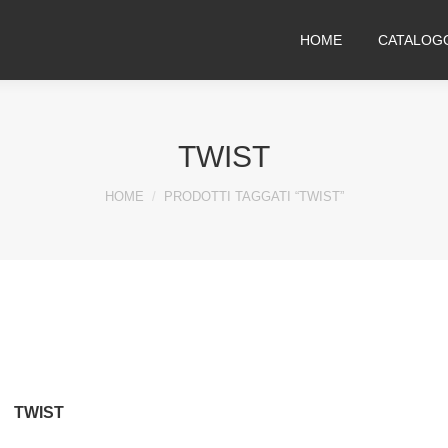
HOME
CATALOG
TWIST
You are here:
HOME
PRODOTTI TAGGATI “TWIST”
TWIST