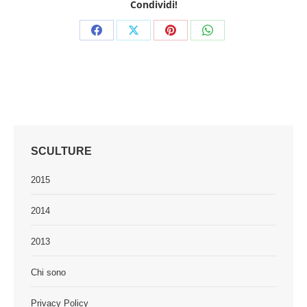
Condividi!
Share
Share
Share
Share
on
on
on
on
Facebook
X
Pinterest
WhatsApp
SCULTURE
2015
2014
2013
Chi sono
Privacy Policy