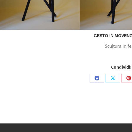
GESTO IN MOVENZ
Scultura in fe
Condividi!
Share
Share
S
on
on
o
Facebook
X
P