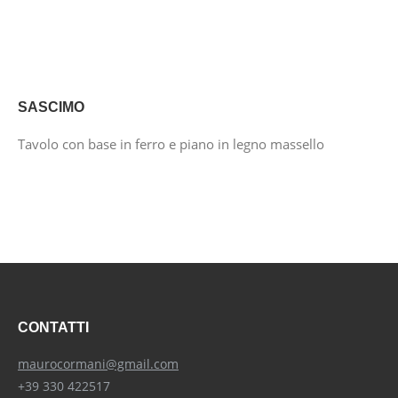
SASCIMO
Tavolo con base in ferro e piano in legno massello
CONTATTI
maurocormani@gmail.com
+39 330 422517