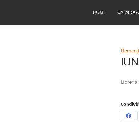
HOME
CATALOG
Elementi
IU
Libreria
Condivid
Shar
on
Fac