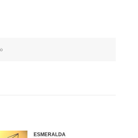
lo
ESMERALDA