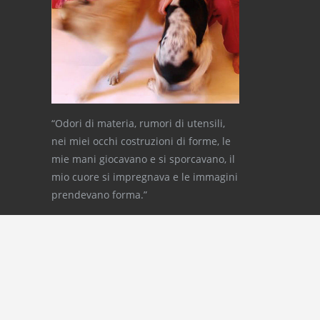
“Odori di materia, rumori di utensili,
nei miei occhi costruzioni di forme, le
mie mani giocavano e si sporcavano, il
mio cuore si impregnava e le immagini
prendevano forma.”
CONTATTI
maurocormani@gmail.com
+39 330 422517