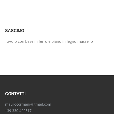
SASCIMO
Tavolo con base in ferro e piano in legno massello
CONTATTI
maurocormani@gmail.com
+39 330 422517