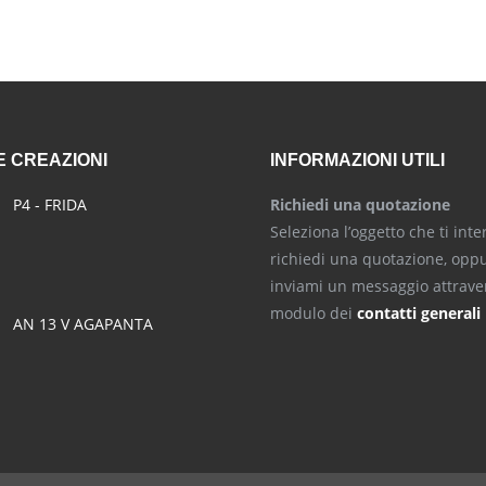
 CREAZIONI
INFORMAZIONI UTILI
P4 - FRIDA
Richiedi una quotazione
Seleziona l’oggetto che ti inte
richiedi una quotazione, opp
inviami un messaggio attraver
modulo dei
contatti generali
AN 13 V AGAPANTA