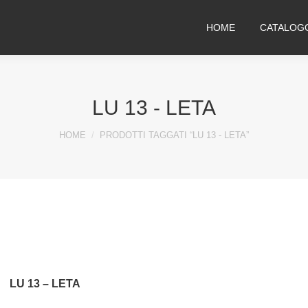
HOME
CATALOG
LU 13 - LETA
You are here:
HOME
PRODOTTI TAGGATI “LU 13 - LETA”
LU 13 – LETA