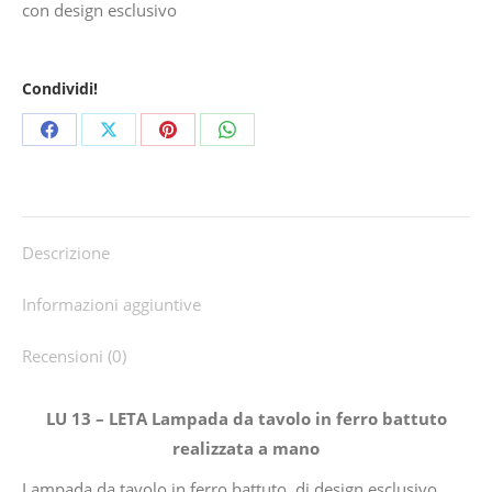
con design esclusivo
Condividi!
Share
Share
Share
Share
on
on
on
on
Facebook
X
Pinterest
WhatsApp
Descrizione
Informazioni aggiuntive
Recensioni (0)
LU 13 – LETA Lampada da tavolo in ferro battuto
realizzata a mano
Lampada da tavolo in ferro battuto, di design esclusivo,