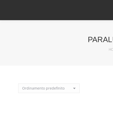
PARAL
Yo
H