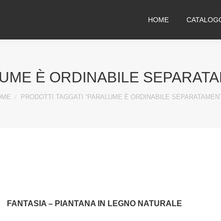
HOME
CATALOG
UME È ORDINABILE SEPARAT
u are here:
OME
PRODOTTI TAGGATI “PARALUME È ORDINABILE SEPARATAMEN
FANTASIA – PIANTANA IN LEGNO NATURALE