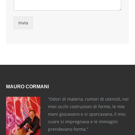
Invia
MAURO CORMANI
“Odori di materia, rumori di utensili, nei
miei occhi costruzioni di forme, le mie
mani giocavano e si sporcavano, il mio
cuore si impregnava e le immagini
prendevano forma.”