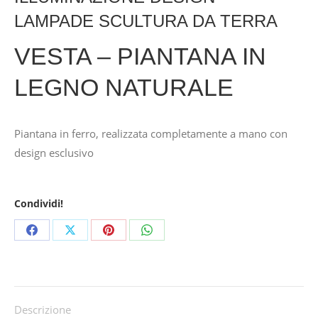
LAMPADE SCULTURA DA TERRA
VESTA – PIANTANA IN
LEGNO NATURALE
Piantana in ferro, realizzata completamente a mano con
design esclusivo
Condividi!
Share
Share
Share
Share
on
on
on
on
Facebook
X
Pinterest
WhatsApp
Descrizione