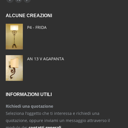
Facebook
X
Pinterest
page
page
page
ALCUNE CREAZIONI
opens
opens
opens
in
in
in
P4 - FRIDA
new
new
new
window
window
window
AN 13 V AGAPANTA
INFORMAZIONI UTILI
Richiedi una quotazione
Seleziona l’oggetto che ti interessa e richiedi una
quotazione, oppure inviami un messaggio attraverso il
modulo dei
contatti generali