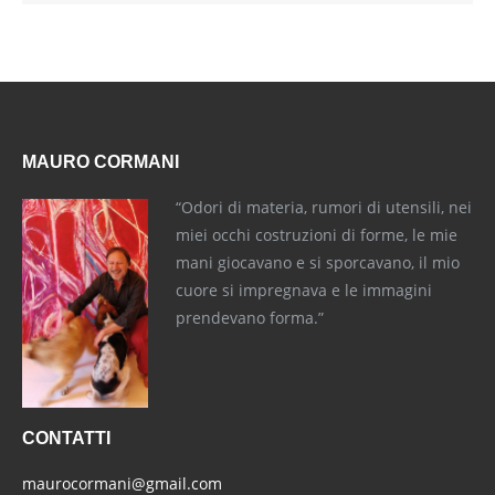
MAURO CORMANI
“Odori di materia, rumori di utensili, nei
miei occhi costruzioni di forme, le mie
mani giocavano e si sporcavano, il mio
cuore si impregnava e le immagini
prendevano forma.”
CONTATTI
maurocormani@gmail.com