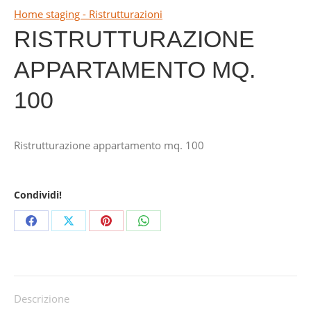
Home staging - Ristrutturazioni
RISTRUTTURAZIONE
APPARTAMENTO MQ.
100
Ristrutturazione appartamento mq. 100
Condividi!
Share
Share
Share
Share
on
on
on
on
Facebook
X
Pinterest
WhatsApp
Descrizione