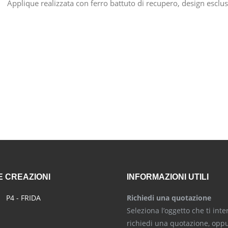
Applique realizzata con ferro battuto di recupero, design esclu
 CREAZIONI
INFORMAZIONI UTILI
P4 - FRIDA
Richiedi una quotazione
Seleziona l’oggetto che ti inte
richiedi una quotazione, opp