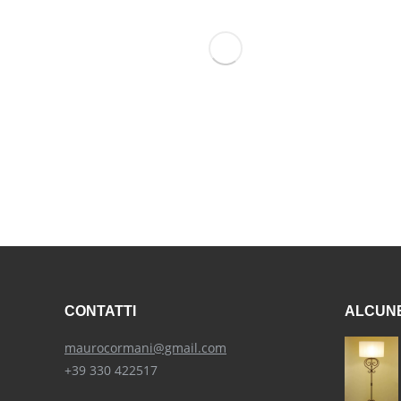
CONTATTI
ALCUNE
maurocormani@gmail.com
+39 330 422517