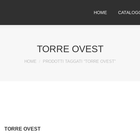
HOME
CATALOG
TORRE OVEST
You are here:
HOME
PRODOTTI TAGGATI “TORRE OVEST”
TORRE OVEST