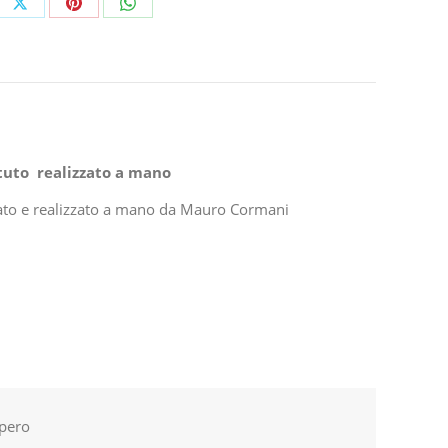
e
Share
Share
Share
on
on
on
ebook
X
Pinterest
WhatsApp
ttuto realizzato a mano
gnato e realizzato a mano da Mauro Cormani
upero