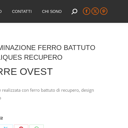
O
CONTATTI
CHI SONO
Search:
Facebook
X
Pinterest
page
page
page
opens
opens
opens
in
in
in
new
new
new
MINAZIONE FERRO BATTUTO
window
window
window
LIQUES RECUPERO
RRE OVEST
 realizzata con ferro battuto di recupero, design
o
i!