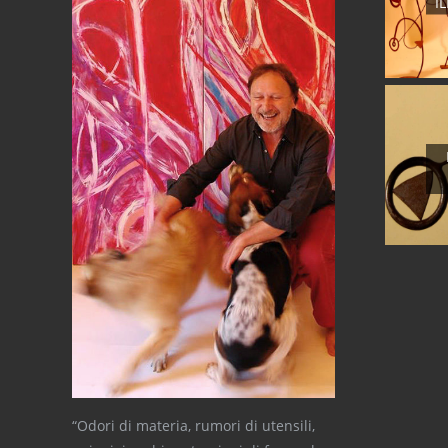
I
“Odori di materia, rumori di utensili,