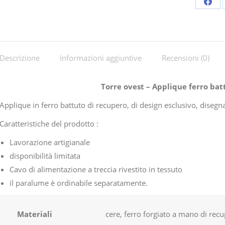
Shar
on
Fac
Descrizione
Informazioni aggiuntive
Recensioni (0)
Torre ovest – Applique ferro ba
Applique in ferro battuto di recupero, di design esclusivo, dise
Caratteristiche del prodotto :
Lavorazione artigianale
disponibilità limitata
Cavo di alimentazione a treccia rivestito in tessuto
il paralume è ordinabile separatamente.
Materiali
cere, ferro forgiato a mano di rec