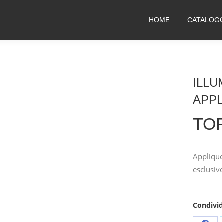
HOME
CATALOG
ILLU
APP
TO
Applique
esclusiv
Condivid