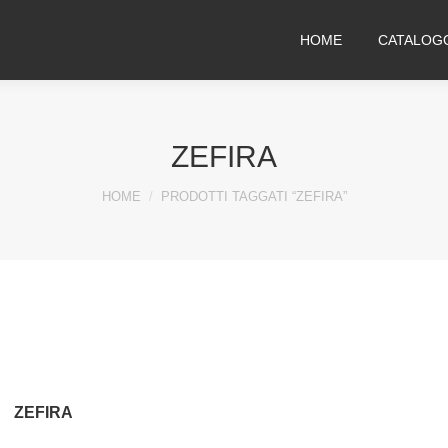
HOME
CATALOG
ZEFIRA
You are here:
HOME
PRODOTTI TAGGATI “ZEFIRA”
ZEFIRA