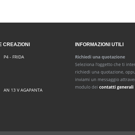
 CREAZIONI
INFORMAZIONI UTILI
P4 - FRIDA
Richiedi una quotazione
Seleziona l’oggetto che ti inte
richiedi una quotazione, opp
inviami un messaggio attraver
modulo dei
contatti generali
AN 13 V AGAPANTA