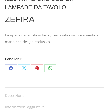
LAMPADE DA TAVOLO
ZEFIRA
Lampada da tavolo in ferro, realizzata completamente a
mano con design esclusivo
Condividi!
Share
Share
Share
Share
on
on
on
on
Facebook
X
Pinterest
WhatsApp
Descrizione
Informazioni aggiuntive