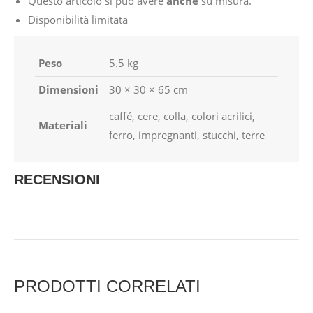
Questo articolo si può avere
anche
su misura.
Disponibilità limitata
Peso
5.5 kg
Dimensioni
30 × 30 × 65 cm
caffé, cere, colla, colori acrilici,
Materiali
ferro, impregnanti, stucchi, terre
RECENSIONI
PRODOTTI CORRELATI