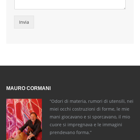
Invia
MAURO CORMANI
“Odori di materia, rumori di utensili, nei
miei occhi costruzioni di forme, le mie
mani giocavano e si sporcavano, il mio
cuore si impregnava e le immagini
prendevano forma.”