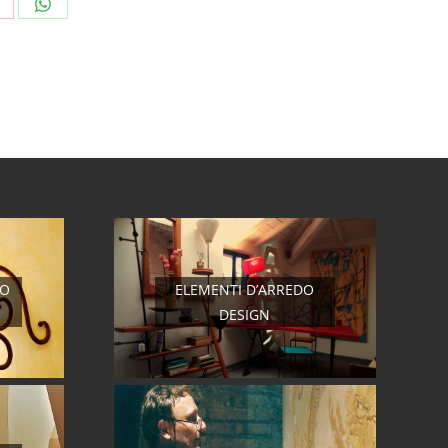
hare
Share
n
on
interest
WhatsApp
RO
ELEMENTI D’ARREDO
DESIGN