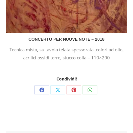
CONCERTO PER NUOVE NOTE – 2018
Tecnica mista, su tavola telata spessorata ,colori ad olio,
acrilici ossidi terre, stucco colla – 110×290
Condividi!
Share
Share
Share
Share
on
on
on
on
Facebook
X
Pinterest
WhatsApp