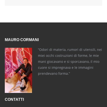
MAURO CORMANI
“Odori di materia, rumori di utensili, nei
miei occhi costruzioni di forme, le mie
mani giocavano e si sporcavano, il mio
cuore si impregnava e le immagini
prendevano forma.”
CONTATTI