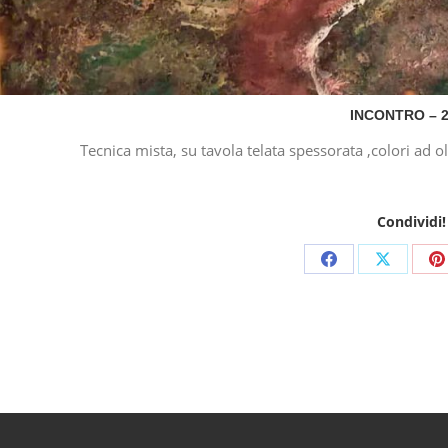
INCONTRO – 
Tecnica mista, su tavola telata spessorata ,colori ad oli
Condividi!
Share
Share
S
on
on
o
Facebook
X
P