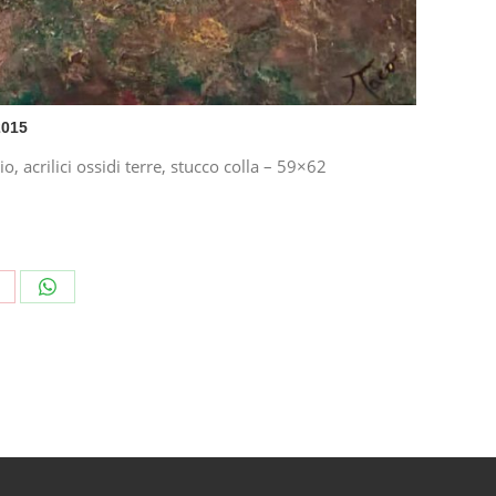
2015
o, acrilici ossidi terre, stucco colla – 59×62
hare
Share
n
on
interest
WhatsApp