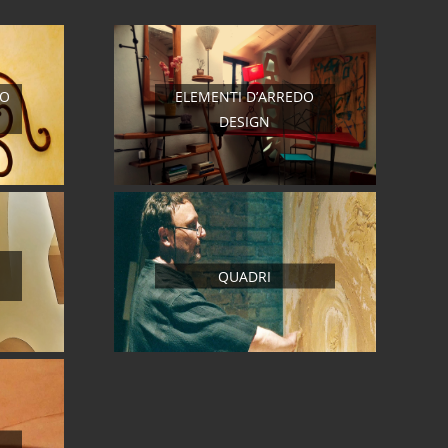
RO
ELEMENTI D’ARREDO
DESIGN
QUADRI