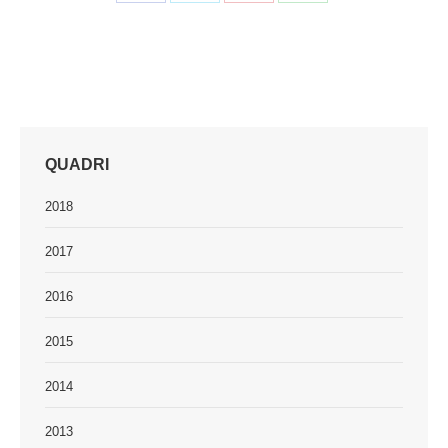
Share
Share
Share
Share
on
on
on
on
Facebook
X
Pinterest
WhatsApp
QUADRI
2018
2017
2016
2015
2014
2013