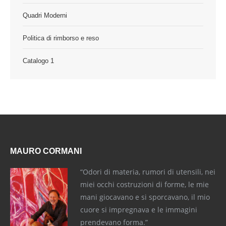
Quadri Moderni
Politica di rimborso e reso
Catalogo 1
MAURO CORMANI
“Odori di materia, rumori di utensili, nei
miei occhi costruzioni di forme, le mie
mani giocavano e si sporcavano, il mio
cuore si impregnava e le immagini
prendevano forma.”