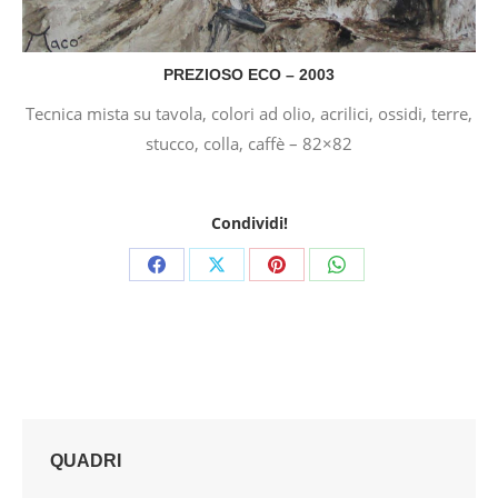
PREZIOSO ECO – 2003
Tecnica mista su tavola, colori ad olio, acrilici, ossidi, terre,
stucco, colla, caffè – 82×82
Condividi!
Share
Share
Share
Share
on
on
on
on
Facebook
X
Pinterest
WhatsApp
QUADRI