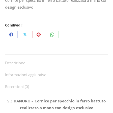
Cornice per specchio in ferro battuto realizzata a mano con
design esclusivo
Condividi!
Share
Share
Share
Share
on
on
on
on
Facebook
X
Pinterest
WhatsApp
Descrizione
Informazioni aggiuntive
Recensioni (0)
S 3 DANORO – Cornice per specchio in ferro battuto
realizzato a mano con design esclusivo