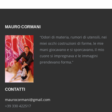
MAURO CORMANI
“Odori di materia, rumori di utensili, nei
miei occhi costruzioni di forme, le mie
mani giocavano e si sporcavano, il mio
cuore si impregnava e le immagini
prendevano forma.”
CONTATTI
maurocormani@gmail.com
+39 330 422517